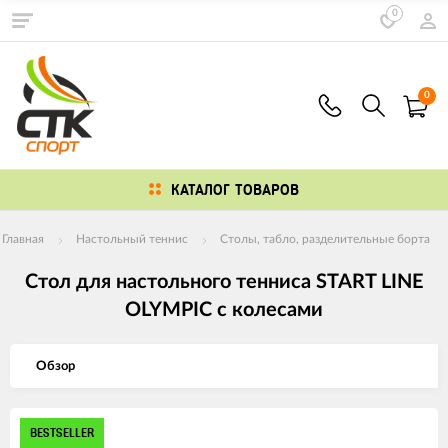
0
0
КАТАЛОГ ТОВАРОВ
Главная
Настольный теннис
Столы, табло, разделительные борта
Стол для настольного тенниса START LINE
OLYMPIC с колесами
Обзор
Изображения
BESTSELLER