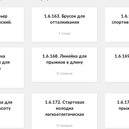
рьер
1.6.163. Брусок для
1.6
еский.
отталкивания
спортив
1 товар
она
1.6.168. Линейка для
1.6.16
 для
прыжков в длину
в
0 товаров
ка для
1.6.172. Стартовая
1.6.1
ысоту
колодка
прыж
легкоатлетическая
0 товаров