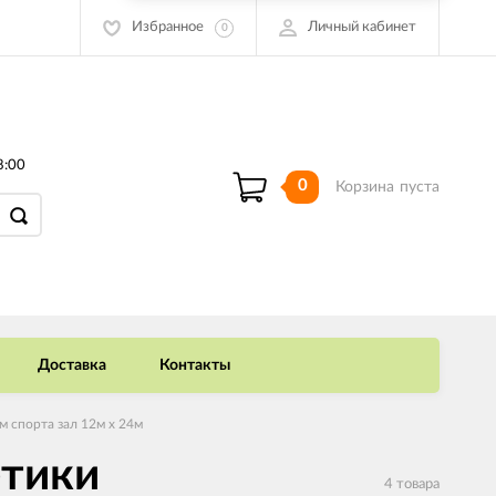
Избранное
Личный кабинет
0
8:00
0
Корзина
пуста
Доставка
Контакты
 спорта зал 12м х 24м
етики
4 товара