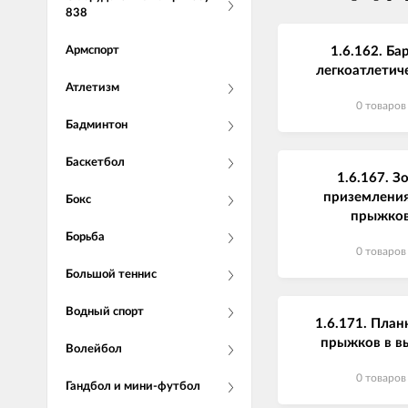
838
Армспорт
1.6.162. Ба
легкоатлетич
Атлетизм
0 товаров
Бадминтон
Баскетбол
1.6.167. З
приземления
Бокс
прыжко
Борьба
0 товаров
Большой теннис
Водный спорт
1.6.171. План
прыжков в в
Волейбол
0 товаров
Гандбол и мини-футбол