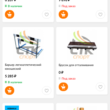
6 267
9 898
₽
₽
В наличии
Под заказ
Барьер легкоатлетический
Брусок для отталкивания
юношеский
0
₽
5 285
₽
Под заказ
В наличии
НОВИНКА!