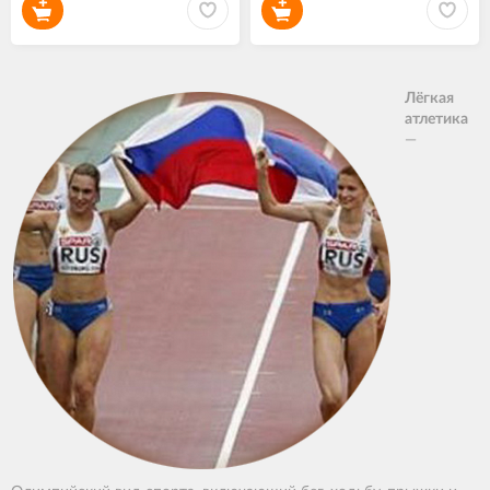
Лёгкая
атлетика
—