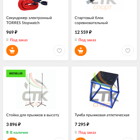
Секундомер электронный
Стартовый блок
TORRES Stopwatch
соревновательный
969
12 559
₽
₽
Под заказ
Под заказ
BESTSELLER
Стойка для прыжков в высоту
Тумба прыжковая атлетическая
3 896
7 295
₽
₽
В наличии
Под заказ