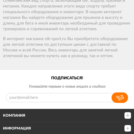
Олимпийский вид спорта, включающий бег, ходьбу, прыжки и
метания. Каждое направление этого вида спорта требует
специального оборудования и инвентаря. В нашем интернет
магазине Вы найдете оборудование для прыжков в высоту и
длину, для бега и иной инвентарь необходимый для проведения
тренировок и соревнований по легкой атлетике.
В
интернет
магазине
stk-sport
.
ru
Вы
приобретете оборудование
для легкой атлетики
по
доступным
ценам
с
доставкой
по
Москве
и
всей
России
.
Весь инвентарь для
занятий
легкой
атлетикой
вы
можете
купить
как
в
розницу
,
так
и
оптом.
ПОДПИСАТЬСЯ!
Узнавайте первым о новых акциях и скидках
КОМПАНИЯ
ИНФОРМАЦИЯ