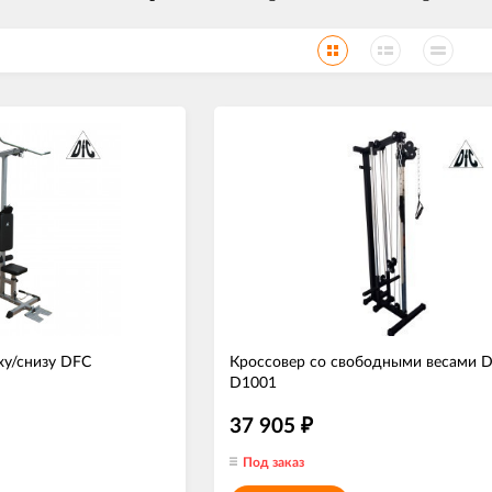
ху/снизу DFC
Кроссовер со свободными весами 
D1001
37 905
₽
Под заказ