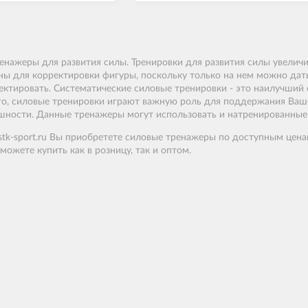
ренажеры для развития силы. Тренировки для развития силы увели
ы для корректировки фигуры, поскольку только на нем можно дать 
ктировать. Систематические силовые тренировки - это наилучший
ого, силовые тренировки играют важную роль для поддержания Ваш
шности. Данные тренажеры могут использовать и натренированные 
stk-sport
.
ru
Вы
приобретете
силовые тренажеры
по
доступным
цена
можете
купить
как
в
розницу
,
так
и
оптом.