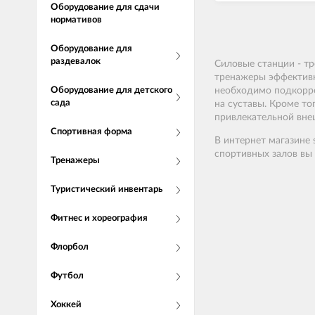
Оборудование для сдачи
нормативов
Оборудование для
раздевалок
Силовые станции - т
тренажеры эффективн
Оборудование для детского
необходимо подкорре
сада
на суставы. Кроме т
привлекательной вне
Спортивная форма
В
интернет
магазине
спортивных залов
вы
Тренажеры
Туристический инвентарь
Фитнес и хореография
Флорбол
Футбол
Хоккей