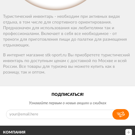
Туристический инвентарь - необходим при активных видах
отдыха, в том числе для спортивного ориентирования.
Предназначен для использования как любителями так и
профессионалами. Включает в себя все необходимое - от
треноги для приготовления пищи до палатки для размещения
отдыхающих.
В
интернет
магазине
stk-sport
.
ru
Вы
приобретете
туристический
инвентарь
по
доступным
ценам
с
доставкой
по
Москве
и
всей
России
.
Все товары для туризма
вы
можете
купить
как
в
розницу
,
так
и
оптом.
ПОДПИСАТЬСЯ!
Узнавайте первым о новых акциях и скидках
КОМПАНИЯ