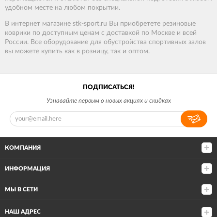
удобном месте на любом покрытии.
В
интернет
магазине
stk-sport
.
ru
Вы
приобретете
резиновые
коврики
по
доступным
ценам
с
доставкой
по
Москве
и
всей
России
.
Все оборудование
для обустройства спортивных залов
вы
можете
купить
как
в
розницу
,
так
и
оптом.
ПОДПИСАТЬСЯ!
Узнавайте первым о новых акциях и скидках
КОМПАНИЯ
ИНФОРМАЦИЯ
МЫ В СЕТИ
НАШ АДРЕС