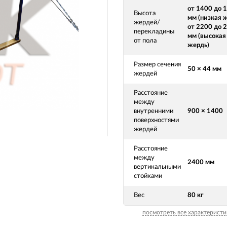
от 1400 до 
Высота
мм (низкая ж
жердей/
от 2200 до 
перекладины
мм (высокая
от пола
жердь)
Размер сечения
50 × 44 мм
жердей
Расстояние
между
внутренними
900 × 1400
поверхностями
жердей
Расстояние
между
2400 мм
вертикальными
стойками
Вес
80 кг
посмотреть все характеристи