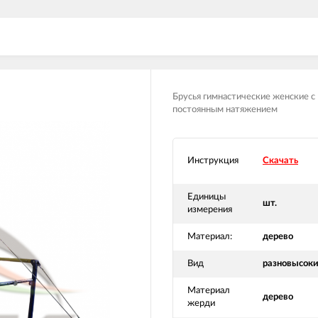
Брусья гимнастические женские с
постоянным натяжением
Инструкция
Скачать
Единицы
шт.
измерения
Материал:
дерево
Вид
разновысок
Материал
дерево
жерди