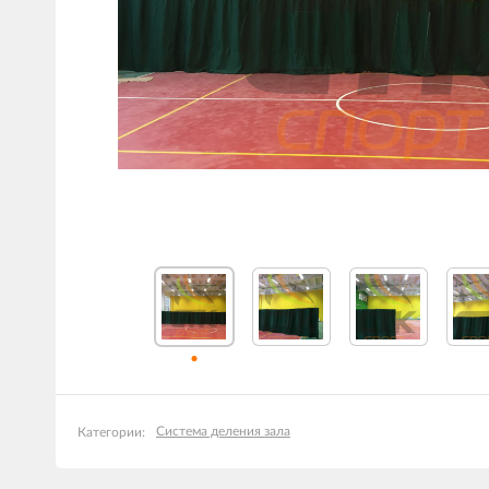
Система деления зала
Категории: