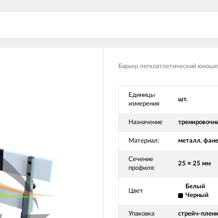
Барьер легкоатлетический юноше
Единицы
шт.
измерения
Назначение
тренировочн
Материал:
металл, фан
Сечение
25 × 25 мм
профиля:
Белый
Цвет
Черный
Упаковка
стрейч-плен