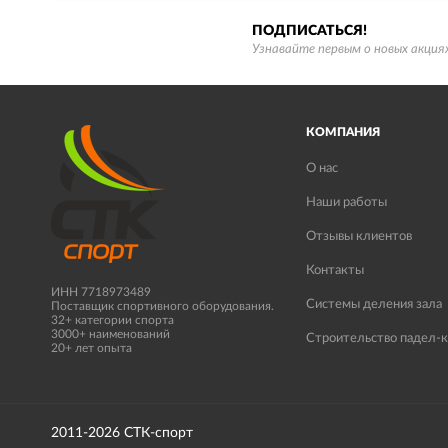
ПОДПИСАТЬСЯ!
Узнавайте первым о новых акциях
КОМПАНИЯ
О нас
Наши работы
Отзывы клиентов
Контакты
ИНН 7718973489
Системы деления зала
Поставщик спортивного оборудования.
32+ категории спорта
3000+ наименований
Строительство падел-к
20+ лет опыта
2011-2026 СТК-спорт