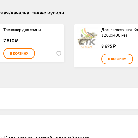
лая/качалка, также купили
Тренажер для спины
Доска массажная К
1200х400 мм
7 810
₽
8 695
₽
В КОРЗИНУ
В КОРЗИНУ