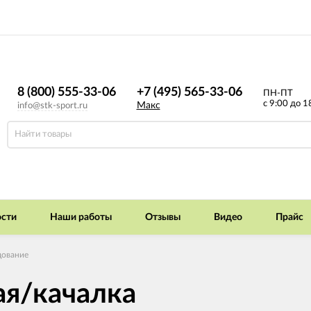
8 (800) 555-33-06
+7 (495) 565-33-06
ПН-ПТ
с 9:00 до 1
Макс
info@stk-sport.ru
сти
Наши работы
Отзывы
Видео
Прайс
дование
ая/качалка