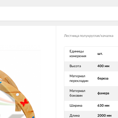
Лестница полукруглая/качалка
Единицы
шт.
измерения
Высота
400 мм
Материал
береза
перекладин
Материал
фанера
боковин
Ширина
630 мм
Длина
2000 мм