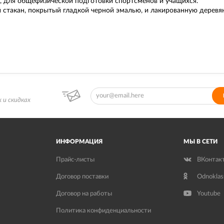
, для общефизической подготовки спортсменов и учащихся.
 стакан, покрытый гладкой черной эмалью, и лакированную деревян
 и скидках
ИНФОРМАЦИЯ
МЫ В СЕТИ
Прайс-листы
ВКонтак
Договор поставки
Odnoklas
Договор на работы
Youtube
Политика конфиденциальности