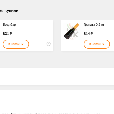
же купили
Бодибар
Граната 0,5 кг
831
814
₽
₽
В КОРЗИНУ
В КОРЗИНУ