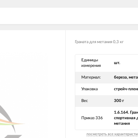
Граната для метания 0,3 кг
Единицы
шт.
измерения
Материал:
береза, мет
Упаковка
стрейч-плен
Вес
300 г
1.6.164. Гра
Приказ 336
спортивная 
метания
посмотреть все характеристи