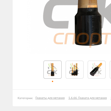
Гранаты для метания
1.6.66. Граната для метания
Категории: